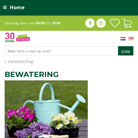
Home
Vandaag open van
09:00
t/m
18:00
Gereedschap
BEWATERING