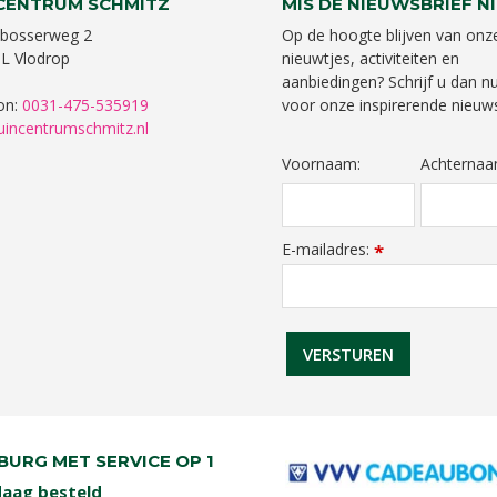
CENTRUM SCHMITZ
MIS DE NIEUWSBRIEF NI
bosserweg 2
Op de hoogte blijven van onz
L Vlodrop
nieuwtjes, activiteiten en
aanbiedingen? Schrijf u dan nu
on:
0031-475-535919
voor onze inspirerende nieuws
uincentrumschmitz.nl
Voornaam:
Achternaa
E-mailadres:
*
BURG MET SERVICE OP 1
aag besteld