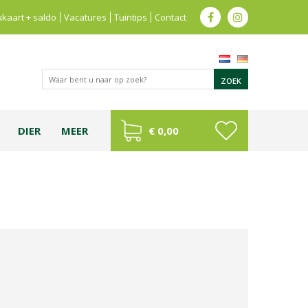
kaart + saldo
Vacatures
Tuintips
Contact
DIER
MEER
€ 0,00