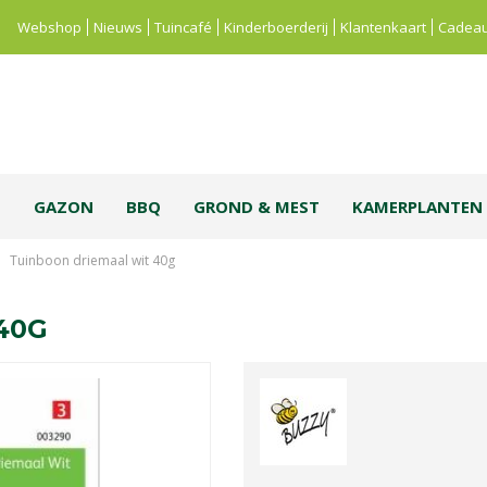
Webshop
Nieuws
Tuincafé
Kinderboerderij
Klantenkaart
Cadeau
S
GAZON
BBQ
GROND & MEST
KAMERPLANTEN
Tuinboon driemaal wit 40g
40G