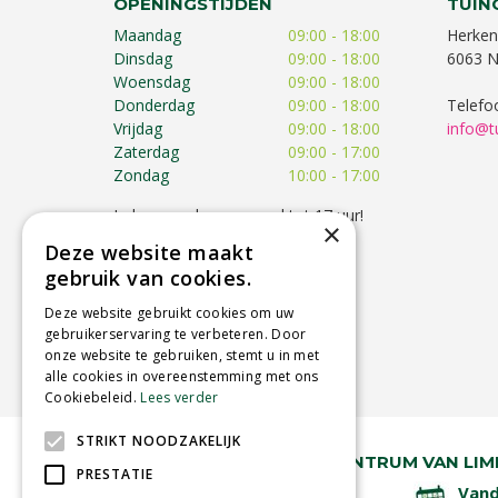
OPENINGSTIJDEN
TUIN
Maandag
09:00 - 18:00
Herken
Dinsdag
09:00 - 18:00
6063 N
Woensdag
09:00 - 18:00
Donderdag
09:00 - 18:00
Telefo
Vrijdag
09:00 - 18:00
info@t
Zaterdag
09:00 - 17:00
Zondag
10:00 - 17:00
Iedere zondag geopend tot 17 uur!
×
Op feestdagen kunnen de
Deze website maakt
openingstijden afwijken!
gebruik van cookies.
Toon alle openingstijden
Deze website gebruikt cookies om uw
gebruikerservaring te verbeteren. Door
onze website te gebruiken, stemt u in met
alle cookies in overeenstemming met ons
Cookiebeleid.
Lees verder
STRIKT NOODZAKELIJK
RUIM 30 JAAR HÉT TUINCENTRUM VAN LIM
PRESTATIE
Lage verzendkosten
Vand