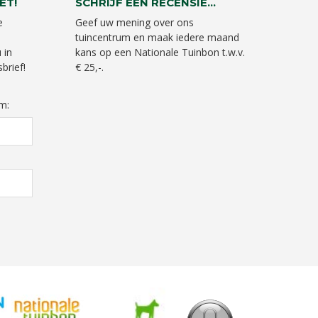
ET!
SCHRIJF EEN RECENSIE...
e
Geef uw mening over ons
tuincentrum en maak iedere maand
 in
kans op een Nationale Tuinbon t.w.v.
brief!
€ 25,-.
m: