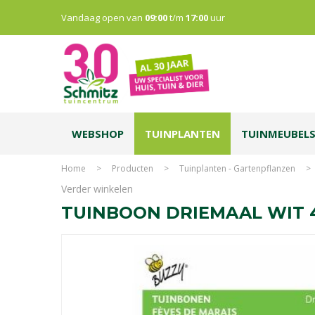
Vandaag open van
09:00
t/m
17:00
uur
WEBSHOP
TUINPLANTEN
TUINMEUBEL
Home
>
Producten
>
Tuinplanten - Gartenpflanzen
>
Verder winkelen
TUINBOON DRIEMAAL WIT 