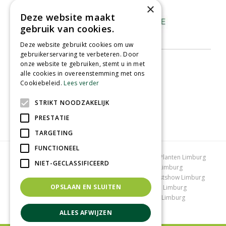
×
Deze website maakt
gebruik van cookies.
Deze website gebruikt cookies om uw
gebruikerservaring te verbeteren. Door
onze website te gebruiken, stemt u in met
alle cookies in overeenstemming met ons
Cookiebeleid.
Lees verder
STRIKT NOODZAKELIJK
PRESTATIE
TARGETING
FUNCTIONEEL
Tuincentrum Limburg
Koopzondag tuincentrum
Planten Limburg
NIET-GECLASSIFICEERD
Bomen en struiken Limburg
Tuinplanten Limburg
Tuincentrum Vlodrop
Gartencenter Vlodrop
Kerstshow Limburg
OPSLAAN EN SLUITEN
Kerstverlichting
Lemax huisjes
Vijvervissen Limburg
Graszoden kopen Limburg
Tuinmeubelen Limburg
Tuincentrum Roermond
ALLES AFWIJZEN