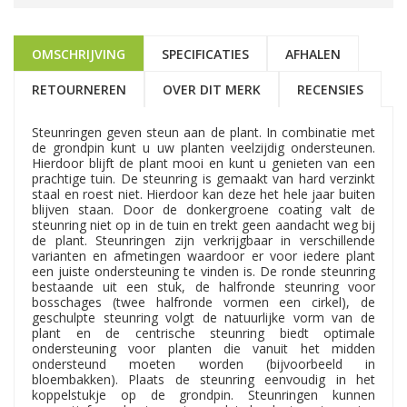
OMSCHRIJVING
SPECIFICATIES
AFHALEN
RETOURNEREN
OVER DIT MERK
RECENSIES
Steunringen geven steun aan de plant. In combinatie met
de grondpin kunt u uw planten veelzijdig ondersteunen.
Hierdoor blijft de plant mooi en kunt u genieten van een
prachtige tuin. De steunring is gemaakt van hard verzinkt
staal en roest niet. Hierdoor kan deze het hele jaar buiten
blijven staan. Door de donkergroene coating valt de
steunring niet op in de tuin en trekt geen aandacht weg bij
de plant. Steunringen zijn verkrijgbaar in verschillende
varianten en afmetingen waardoor er voor iedere plant
een juiste ondersteuning te vinden is. De ronde steunring
bestaande uit een stuk, de halfronde steunring voor
bosschages (twee halfronde vormen een cirkel), de
geschulpte steunring volgt de natuurlijke vorm van de
plant en de centrische steunring biedt optimale
ondersteuning voor planten die vanuit het midden
ondersteund moeten worden (bijvoorbeeld in
bloembakken). Plaats de steunring eenvoudig in het
koppelstukje op de grondpin. Steunringen kunnen