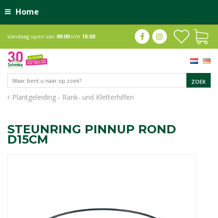
Home
Vandaag open van
09:00
t/m
18:00
Plantgeleiding - Rank- und Kletterhilfen
STEUNRING PINNUP ROND
D15CM