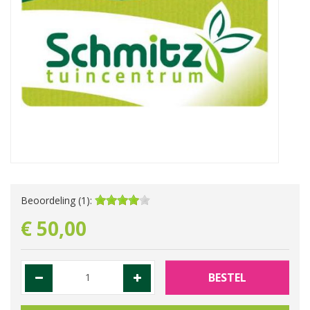
Beoordeling (1):
€
50
,
00