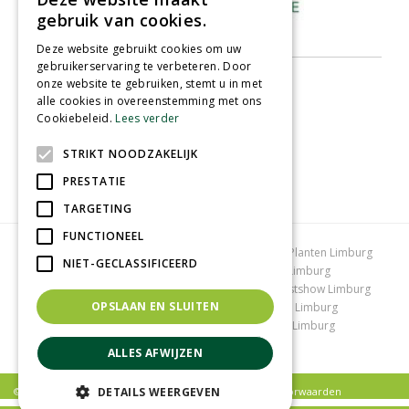
gebruik van cookies.
Deze website gebruikt cookies om uw
gebruikerservaring te verbeteren. Door
onze website te gebruiken, stemt u in met
alle cookies in overeenstemming met ons
Cookiebeleid.
Lees verder
STRIKT NOODZAKELIJK
PRESTATIE
TARGETING
FUNCTIONEEL
Tuincentrum Limburg
Koopzondag tuincentrum
Planten Limburg
NIET-GECLASSIFICEERD
Bomen en struiken Limburg
Tuinplanten Limburg
Tuincentrum Vlodrop
Gartencenter Vlodrop
Kerstshow Limburg
OPSLAAN EN SLUITEN
Kerstverlichting
Lemax huisjes
Vijvervissen Limburg
Graszoden kopen Limburg
Tuinmeubelen Limburg
Tuincentrum Roermond
ALLES AFWIJZEN
DETAILS WEERGEVEN
© Tuincentrum Schmitz |
Privacy policy
|
Algemene voorwaarden