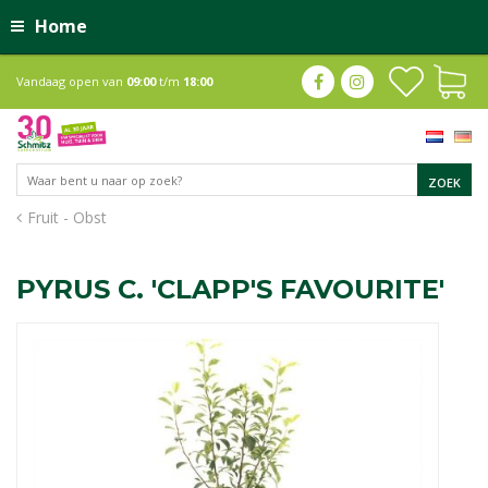
Home
Vandaag open van
09:00
t/m
18:00
Fruit - Obst
PYRUS C. 'CLAPP'S FAVOURITE'