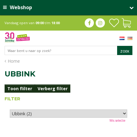
Webshop
Vandaag open van
09:00
t/m
18:00
Home
UBBINK
Toon flilter
Verberg filter
FILTER
Wis selectie