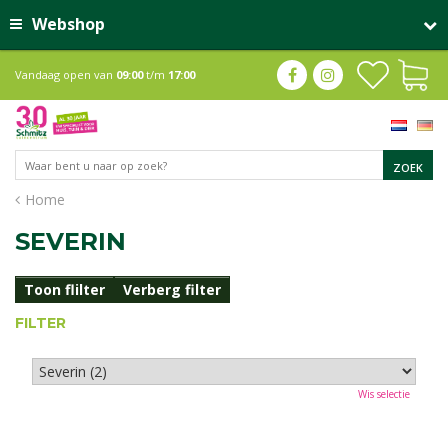
Webshop
Vandaag open van
09:00
t/m
17:00
Home
SEVERIN
Toon flilter
Verberg filter
FILTER
Wis selectie