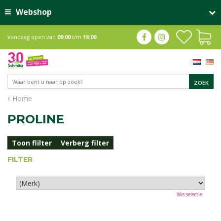
Webshop
Vandaag open van
09:00
t/m
18:00
Home
PROLINE
Toon flilter
Verberg filter
FILTER
Wis selectie