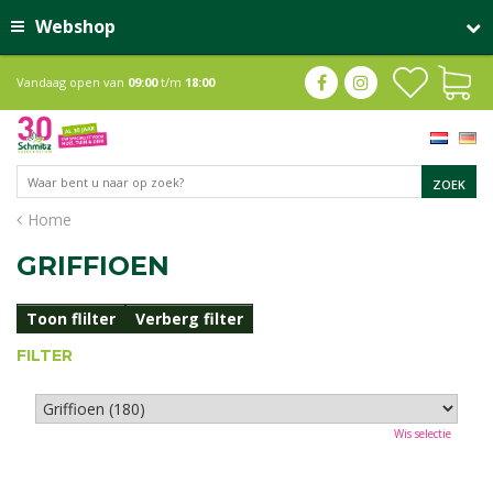
Webshop
Vandaag open van
09:00
t/m
18:00
Home
GRIFFIOEN
Toon flilter
Verberg filter
FILTER
Wis selectie