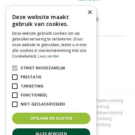
×
Deze website maakt
gebruik van cookies.
Deze website gebruikt cookies om uw
gebruikerservaring te verbeteren. Door
onze website te gebruiken, stemt u in met
alle cookies in overeenstemming met ons
Cookiebeleid.
Lees verder
STRIKT NOODZAKELIJK
PRESTATIE
TARGETING
FUNCTIONEEL
Tuincentrum Limburg
Koopzondag tuincentrum
Planten Limburg
NIET-GECLASSIFICEERD
Bomen en struiken Limburg
Tuinplanten Limburg
Tuincentrum Vlodrop
Gartencenter Vlodrop
Kerstshow Limburg
OPSLAAN EN SLUITEN
Kerstverlichting
Lemax huisjes
Vijvervissen Limburg
Graszoden kopen Limburg
Tuinmeubelen Limburg
Tuincentrum Roermond
ALLES AFWIJZEN