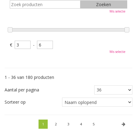
Wis selectie
€
-
Wis selectie
1 - 36 van 180 producten
Aantal per pagina
Sorteer op
1
2
3
4
5