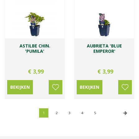
ASTILBE CHIN.
AUBRIETA 'BLUE
'PUMILA'
EMPEROR'
€
3
,
99
€
3
,
99
BEKIJKEN
BEKIJKEN
1
2
3
4
5