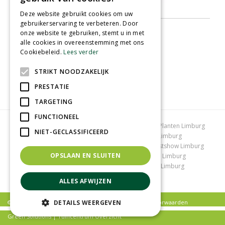
Deze website gebruikt cookies om uw
gebruikerservaring te verbeteren. Door
onze website te gebruiken, stemt u in met
alle cookies in overeenstemming met ons
Cookiebeleid.
Lees verder
STRIKT NOODZAKELIJK
PRESTATIE
TARGETING
FUNCTIONEEL
Tuincentrum Limburg
Koopzondag tuincentrum
Planten Limburg
NIET-GECLASSIFICEERD
Bomen en struiken Limburg
Tuinplanten Limburg
Tuincentrum Vlodrop
Gartencenter Vlodrop
Kerstshow Limburg
OPSLAAN EN SLUITEN
Kerstverlichting
Lemax huisjes
Vijvervissen Limburg
Graszoden kopen Limburg
Tuinmeubelen Limburg
Tuincentrum Roermond
ALLES AFWIJZEN
DETAILS WEERGEVEN
© Tuincentrum Schmitz |
Privacy policy
|
Algemene voorwaarden
Green Solutions
|
Tuincentrum Overzicht