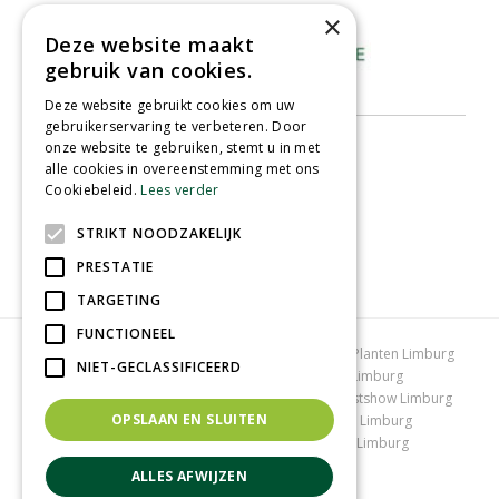
×
Deze website maakt
gebruik van cookies.
Deze website gebruikt cookies om uw
gebruikerservaring te verbeteren. Door
onze website te gebruiken, stemt u in met
alle cookies in overeenstemming met ons
Cookiebeleid.
Lees verder
STRIKT NOODZAKELIJK
PRESTATIE
TARGETING
FUNCTIONEEL
Tuincentrum Limburg
Koopzondag tuincentrum
Planten Limburg
NIET-GECLASSIFICEERD
Bomen en struiken Limburg
Tuinplanten Limburg
Tuincentrum Vlodrop
Gartencenter Vlodrop
Kerstshow Limburg
OPSLAAN EN SLUITEN
Kerstverlichting
Lemax huisjes
Vijvervissen Limburg
Graszoden kopen Limburg
Tuinmeubelen Limburg
Tuincentrum Roermond
ALLES AFWIJZEN