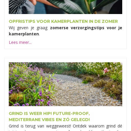
OPFRISTIPS VOOR KAMERPLANTEN IN DE ZOMER
Wij geven je graag
zomerse verzorgingstips voor je
kamerplanten
.
Lees meer...
GRIND IS WEER HIP! FUTURE-PROOF,
MEDITERRANE VIBES EN ZÓ GELEGD!
Grind is terug van weggeweest! Ontdek waarom grind dé