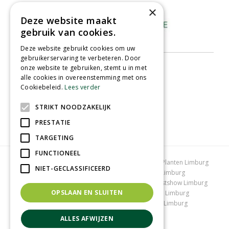
×
Deze website maakt
gebruik van cookies.
Deze website gebruikt cookies om uw
gebruikerservaring te verbeteren. Door
onze website te gebruiken, stemt u in met
alle cookies in overeenstemming met ons
Cookiebeleid.
Lees verder
STRIKT NOODZAKELIJK
PRESTATIE
TARGETING
FUNCTIONEEL
Tuincentrum Limburg
Koopzondag tuincentrum
Planten Limburg
NIET-GECLASSIFICEERD
Bomen en struiken Limburg
Tuinplanten Limburg
Tuincentrum Vlodrop
Gartencenter Vlodrop
Kerstshow Limburg
OPSLAAN EN SLUITEN
Kerstverlichting
Lemax huisjes
Vijvervissen Limburg
Graszoden kopen Limburg
Tuinmeubelen Limburg
Tuincentrum Roermond
ALLES AFWIJZEN