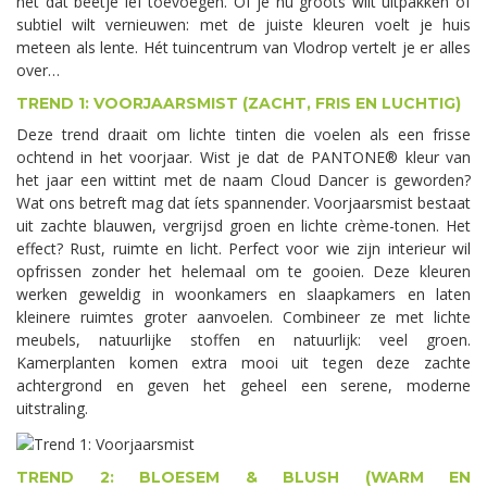
net dat beetje lef toevoegen. Of je nu groots wilt uitpakken of
subtiel wilt vernieuwen: met de juiste kleuren voelt je huis
meteen als lente. Hét tuincentrum van Vlodrop vertelt je er alles
over…
TREND 1: VOORJAARSMIST (ZACHT, FRIS EN LUCHTIG)
Deze trend draait om lichte tinten die voelen als een frisse
ochtend in het voorjaar. Wist je dat de PANTONE® kleur van
het jaar een wittint met de naam Cloud Dancer is geworden?
Wat ons betreft mag dat íets spannender. Voorjaarsmist bestaat
uit zachte blauwen, vergrijsd groen en lichte crème-tonen. Het
effect? Rust, ruimte en licht. Perfect voor wie zijn interieur wil
opfrissen zonder het helemaal om te gooien. Deze kleuren
werken geweldig in woonkamers en slaapkamers en laten
kleinere ruimtes groter aanvoelen. Combineer ze met lichte
meubels, natuurlijke stoffen en natuurlijk: veel groen.
Kamerplanten komen extra mooi uit tegen deze zachte
achtergrond en geven het geheel een serene, moderne
uitstraling.
TREND 2: BLOESEM & BLUSH (WARM EN