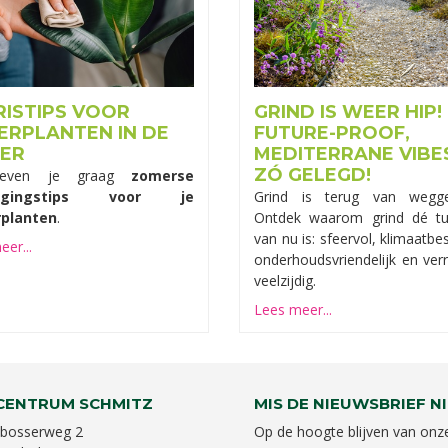
RISTIPS VOOR
GRIND IS WEER HIP!
ERPLANTEN IN DE
FUTURE-PROOF,
ER
MEDITERRANE VIBE
ZÓ GELEGD!
geven je graag
zomerse
orgingstips voor je
Grind is terug van wegge
planten
.
Ontdek waarom grind dé tu
van nu is: sfeervol, klimaatbe
er...
onderhoudsvriendelijk en ver
veelzijdig.
Lees meer...
CENTRUM SCHMITZ
MIS DE NIEUWSBRIEF NI
bosserweg 2
Op de hoogte blijven van onz