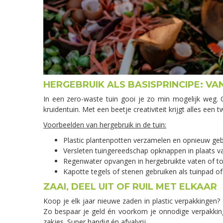
HERGEBRUIK ALS BASISPRINCIPE: V
In een zero-waste tuin gooi je zo min mogelijk weg.
kruidentuin. Met een beetje creativiteit krijgt alles een 
Voorbeelden van hergebruik in de tuin:
Plastic plantenpotten verzamelen en opnieuw geb
Versleten tuingereedschap opknappen in plaats v
Regenwater opvangen in hergebruikte vaten of t
Kapotte tegels of stenen gebruiken als tuinpad of
ZAAI, DEEL UIT OF RUIL MET ELKAAR
Koop je elk jaar nieuwe zaden in plastic verpakkingen? 
Zo bespaar je geld én voorkom je onnodige verpakking
zakjes. Super handig én afvalvrij.