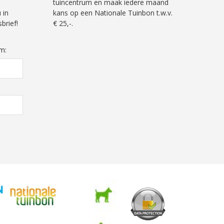
tuincentrum en maak iedere maand
 in
kans op een Nationale Tuinbon t.w.v.
brief!
€ 25,-.
m: