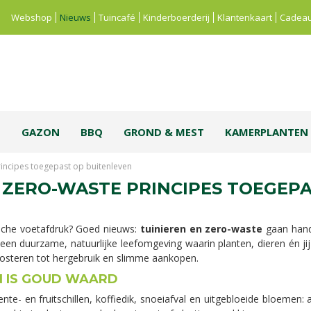
Webshop
Nieuws
Tuincafé
Kinderboerderij
Klantenkaart
Cadeau
S
GAZON
BBQ
GROND & MEST
KAMERPLANTEN
rincipes toegepast op buitenleven
 ZERO-WASTE PRINCIPES TOEGEP
ische voetafdruk? Goed nieuws:
tuinieren en zero-waste
gaan hand
 een duurzame, natuurlijke leefomgeving waarin planten, dieren én jij
osteren tot hergebruik en slimme aankopen.
N IS GOUD WAARD
te- en fruitschillen, koffiedik, snoeiafval en uitgebloeide bloemen: