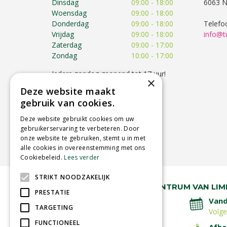
Dinsdag
09:00 - 18:00
6063 N
Woensdag
09:00 - 18:00
Donderdag
09:00 - 18:00
Telefo
Vrijdag
09:00 - 18:00
info@t
Zaterdag
09:00 - 17:00
Zondag
10:00 - 17:00
Iedere zondag geopend tot 17 uur!
×
Op feestdagen kunnen de
Deze website maakt
openingstijden afwijken!
gebruik van cookies.
Toon alle openingstijden
Deze website gebruikt cookies om uw
gebruikerservaring te verbeteren. Door
onze website te gebruiken, stemt u in met
alle cookies in overeenstemming met ons
Cookiebeleid.
Lees verder
STRIKT NOODZAKELIJK
RUIM 30 JAAR HÉT TUINCENTRUM VAN LIM
PRESTATIE
Lage verzendkosten
Vand
TARGETING
Volg
FUNCTIONEEL