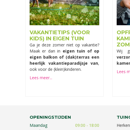
VAKANTIETIPS (VOOR
OPF
KIDS) IN EIGEN TUIN
KAM
ZOM
Ga je deze zomer niet op vakantie?
Maak er dan in
eigen tuin of op
Wij 
eigen balkon of (dak)terras een
verz
heerlijk vakantieparadijsje van
,
kamer
ook voor de (klein)kinderen.
Lees me
Lees meer...
OPENINGSTIJDEN
TUIN
Maandag
09:00 - 18:00
Herken