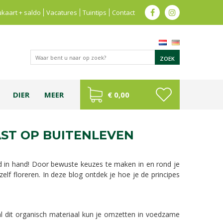
kaart + saldo
Vacatures
Tuintips
Contact
DIER
MEER
€ 0,00
AST OP BUITENLEVEN
 in hand! Door bewuste keuzes te maken in en rond je
zelf floreren. In deze blog ontdek je hoe je de principes
 al dit organisch materiaal kun je omzetten in voedzame