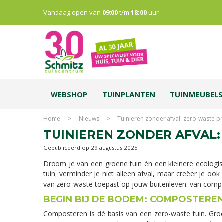
Vandaag open van
09:00
t/m
18:00
uur
WEBSHOP
TUINPLANTEN
TUINMEUBEL
Home
>
Nieuws
>
Tuinieren zonder afval: zero-waste p
TUINIEREN ZONDER AFVAL:
Gepubliceerd op
29 augustus 2025
Droom je van een groene tuin én een kleinere ecolog
tuin, verminder je niet alleen afval, maar creëer je ook
van zero-waste toepast op jouw buitenleven: van comp
BEGIN BIJ DE BODEM: COMPOSTERE
Composteren is dé basis van een zero-waste tuin. Groen