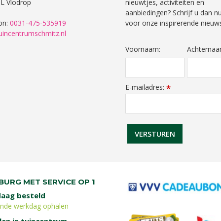
L Vlodrop
nieuwtjes, activiteiten en
aanbiedingen? Schrijf u dan nu
on:
0031-475-535919
voor onze inspirerende nieuws
uincentrumschmitz.nl
Voornaam:
Achternaa
E-mailadres:
*
BURG MET SERVICE OP 1
aag besteld
ende werkdag ophalen