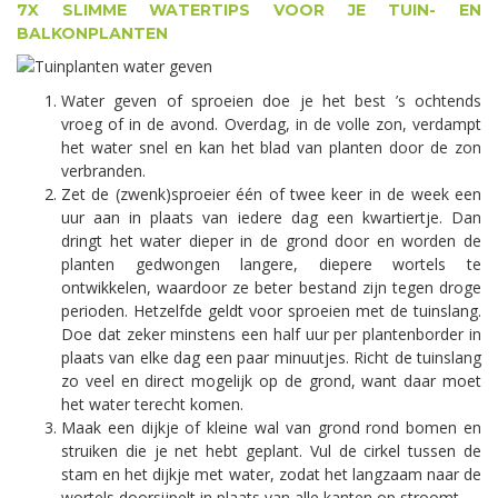
7X SLIMME WATERTIPS VOOR JE TUIN- EN
BALKONPLANTEN
Water geven of sproeien doe je het best ’s ochtends
vroeg of in de avond. Overdag, in de volle zon, verdampt
het water snel en kan het blad van planten door de zon
verbranden.
Zet de (zwenk)sproeier één of twee keer in de week een
uur aan in plaats van iedere dag een kwartiertje. Dan
dringt het water dieper in de grond door en worden de
planten gedwongen langere, diepere wortels te
ontwikkelen, waardoor ze beter bestand zijn tegen droge
perioden. Hetzelfde geldt voor sproeien met de tuinslang.
Doe dat zeker minstens een half uur per plantenborder in
plaats van elke dag een paar minuutjes. Richt de tuinslang
zo veel en direct mogelijk op de grond, want daar moet
het water terecht komen.
Maak een dijkje of kleine wal van grond rond bomen en
struiken die je net hebt geplant. Vul de cirkel tussen de
stam en het dijkje met water, zodat het langzaam naar de
wortels doorsijpelt in plaats van alle kanten op stroomt.