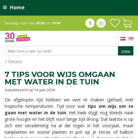
Home
Vandaag open van
09:00
t/m
18:00
Nieuws
7 TIPS VOOR WIJS OMGAAN
MET WATER IN DE TUIN
Gepubliceerd op
19 juni 2026
De afgelopen tijd hebben we veel te maken (gehad) met
tropische temperaturen. Tijd voor wat
tips om wijs om te
gaan met water in de tuin
. Het kwik stijgt nog steeds naar
grote hoogte en het blijft voor lange tijd droog. Dat laatste is op
zich een verademing na al die regen in het voorjaar, maar
tuinplanten en vooral planten in pot op je terras of balkon