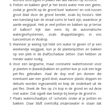
Potten en bakken geef je het beste water met een gieter,
zodat je gericht op de grond kunt 'wateren' en ook tussen
groot blad door de grond bereikt, zoals bij hosta's. Met
een tuinslang kan de straal soms te hard zijn, waardoor je
aarde wegspuit. Heb je veel potten en bakken op je terras
of balkon? Kijk dan eens bij de automatische
watergeefsystemen, zoals druppelslangen, in ons
tuincentrum in Vlodrop.
Wanneer je weinig tijd hebt om water te geven of je een
weekendje weggaat, kun je de plantenpotten en bakken
op een plek in de (half)schaduw zetten. Dan hebben ze
minder water nodig.
Voor een langzame, maar constante watertoevoer voor
je planten in (kweek)bakken en potten kun je ook een lege
pet-fles gebruiken. Haal de dop eraf (en doneer die
eventueel aan een goed doel, waarvoor plastic doppen en
deksels worden ingezameld) en knip de onderkant uit de
pet-fles. Steek de fles op z'n kop in de grond en vul deze
met water. Dat sijpelt dan beetje bij beetje de grond in.
Plaats waterschaaltjes of -schotels onder al je potten en
bakken. Daar blijft overtollig (regen)water in staan dat