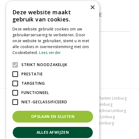
×
Deze website maakt
gebruik van cookies.
Deze website gebruikt cookies om uw
gebruikerservaring te verbeteren. Door
onze website te gebruiken, stemt u in met
alle cookies in overeenstemming met ons
Cookiebeleid.
Lees verder
STRIKT NOODZAKELIJK
PRESTATIE
TARGETING
FUNCTIONEEL
Tuincentrum Limburg
Koopzondag tuincentrum
Planten Limburg
NIET-GECLASSIFICEERD
Bomen en struiken Limburg
Tuinplanten Limburg
Tuincentrum Vlodrop
Gartencenter Vlodrop
Kerstshow Limburg
OPSLAAN EN SLUITEN
Kerstverlichting
Lemax huisjes
Vijvervissen Limburg
Graszoden kopen Limburg
Tuinmeubelen Limburg
Tuincentrum Roermond
ALLES AFWIJZEN