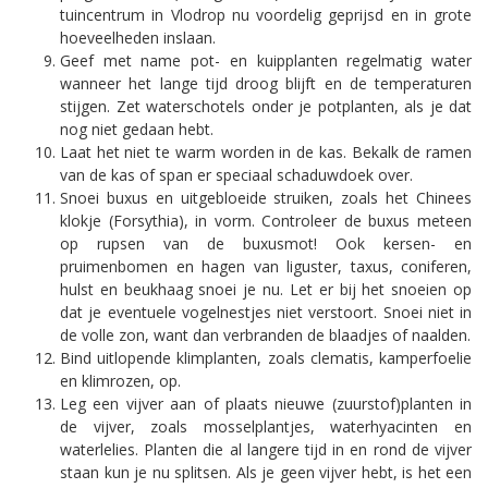
tuincentrum in Vlodrop nu voordelig geprijsd en in grote
hoeveelheden inslaan.
Geef met name pot- en kuipplanten regelmatig water
wanneer het lange tijd droog blijft en de temperaturen
stijgen. Zet waterschotels onder je potplanten, als je dat
nog niet gedaan hebt.
Laat het niet te warm worden in de kas. Bekalk de ramen
van de kas of span er speciaal schaduwdoek over.
Snoei buxus en uitgebloeide struiken, zoals het Chinees
klokje (Forsythia), in vorm. Controleer de buxus meteen
op rupsen van de buxusmot! Ook kersen- en
pruimenbomen en hagen van liguster, taxus, coniferen,
hulst en beukhaag snoei je nu. Let er bij het snoeien op
dat je eventuele vogelnestjes niet verstoort. Snoei niet in
de volle zon, want dan verbranden de blaadjes of naalden.
Bind uitlopende klimplanten, zoals clematis, kamperfoelie
en klimrozen, op.
Leg een vijver aan of plaats nieuwe (zuurstof)planten in
de vijver, zoals mosselplantjes, waterhyacinten en
waterlelies. Planten die al langere tijd in en rond de vijver
staan kun je nu splitsen. Als je geen vijver hebt, is het een