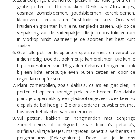
grote potten of bloembakken. Denk aan Afrikaantjes,
cosmea, zonnebloemen, goudsbloemen, korenbloemen,
klaprozen, siertabak en Oost-Indische kers. Ook veel
kruiden en groenten kun je nu ter plekke zaaien. Kijk op de
verpakking van de zadenpakjes die je in ons tuincentrum
in Vlodrop vindt wanneer je de soorten het best kunt
zaaien.
Geef alle pot- en kuipplanten speciale mest en verpot ze
indien nodig. Doe dat ook met je kamerplanten. Die kun je
bij temperaturen van 18 graden Celsius of hoger nu ook
bij een licht lentebuitje even buiten zetten en door de
regen laten opfrissen.
Plant zomerbollen, zoals dahlia’s, calla's en gladiolen, in
potten of op een zonnige plek in de border. Een dahlia
plant je oppervlakkig, een gladiool ongeveer twee keer zo
diep als de bol hoog is. Zie ons eerdere nieuwsbericht met
tips over het planten van zomerbollen.
Vul potten, bakken en hangmanden met eenjarige
zomerbloeiers of 'perkgoed', zoals lobelia’s, petunia’s,
surfinia’s, vlijtige liesjes, margrieten, senetti’s, verbena’s en
potgeraniums (Pelargoniums). Deze kun je in ons