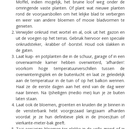
Moffel, indien mogelijk, het bruine loof weg onder de
omringende vaste planten. Of plant wat nieuwe planten
rond de voorjaarsbollen om het lelijke blad te verbergen
en weer van andere bloemen of mooie bladvormen te
genieten.
Verwijder onkruid met wortel en al, ook uit het gazon en
uit de voegen op het terras. Gebruik hiervoor een speciale
onkruidsteker, -krabber of -borstel. Houd ook slakken in
de gaten.
Laat kuip- en potplanten die in de schuur, garage of in een
onverwarmde kamer hebben overwinterd, ‘afharden’:
voorkom hoge temperatuurverschillen tussen de
overwinteringsplek en de buitenlucht en laat ze geleidelijk
aan de temperatuur in de tuin of op het balkon wennen.
Haal ze de eerste dagen aan het eind van de dag weer
naar binnen. Na IJsheiligen (medio mei) kun je ze buiten
laten staan.
Laat ook de bloemen, groenten en kruiden die je binnen in
de vensterbank hebt voorgezaaid langzaam afharden
voordat je ze hun definitieve plek in de (moes)tuin of
vierkante-meter-bak geeft.
Zaai eenjarige bloemen ter plekke in de volle grond of in