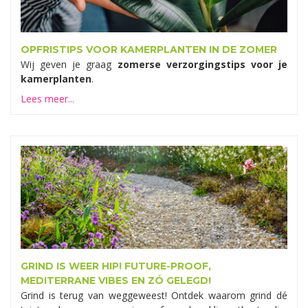
OPFRISTIPS VOOR KAMERPLANTEN IN DE ZOMER
Wij geven je graag
zomerse verzorgingstips voor je
kamerplanten
.
Lees meer...
GRIND IS WEER HIP! FUTURE-PROOF,
MEDITERRANE VIBES EN ZÓ GELEGD!
Grind is terug van weggeweest! Ontdek waarom grind dé