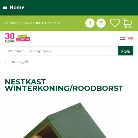
Home
Vandaag open van
09:00
t/m
17:00
Tuinvogels
NESTKAST
WINTERKONING/ROODBORST