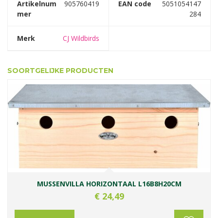
Artikelnum
905760419
EAN code
5051054147
mer
284
Merk
CJ Wildbirds
SOORTGELIJKE PRODUCTEN
MUSSENVILLA HORIZONTAAL L16B8H20CM
€
24
,
49