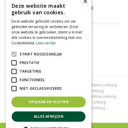
×
Deze website maakt
gebruik van cookies.
Deze website gebruikt cookies om uw
gebruikerservaring te verbeteren. Door
onze website te gebruiken, stemt u in met
alle cookies in overeenstemming met ons
Cookiebeleid.
Lees verder
STRIKT NOODZAKELIJK
PRESTATIE
TARGETING
FUNCTIONEEL
Tuincentrum Limburg
Koopzondag tuincentrum
Planten Limburg
NIET-GECLASSIFICEERD
Bomen en struiken Limburg
Tuinplanten Limburg
Tuincentrum Vlodrop
Gartencenter Vlodrop
Kerstshow Limburg
OPSLAAN EN SLUITEN
Kerstverlichting
Lemax huisjes
Vijvervissen Limburg
Graszoden kopen Limburg
Tuinmeubelen Limburg
Tuincentrum Roermond
ALLES AFWIJZEN