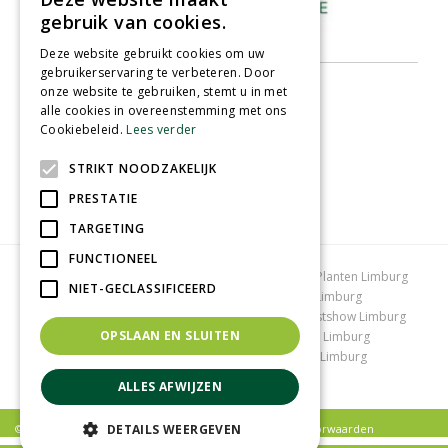
gebruik van cookies.
Deze website gebruikt cookies om uw
gebruikerservaring te verbeteren. Door
onze website te gebruiken, stemt u in met
alle cookies in overeenstemming met ons
Cookiebeleid.
Lees verder
STRIKT NOODZAKELIJK
PRESTATIE
TARGETING
FUNCTIONEEL
Tuincentrum Limburg
Koopzondag tuincentrum
Planten Limburg
NIET-GECLASSIFICEERD
Bomen en struiken Limburg
Tuinplanten Limburg
Tuincentrum Vlodrop
Gartencenter Vlodrop
Kerstshow Limburg
OPSLAAN EN SLUITEN
Kerstverlichting
Lemax huisjes
Vijvervissen Limburg
Graszoden kopen Limburg
Tuinmeubelen Limburg
Tuincentrum Roermond
ALLES AFWIJZEN
DETAILS WEERGEVEN
© Tuincentrum Schmitz |
Privacy policy
|
Algemene voorwaarden