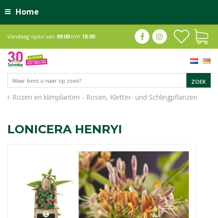
Home
Vandaag open van
09:00
t/m
18:00
Rozen en klimplanten - Rosen, Kletter- und Schlingpflanzen
LONICERA HENRYI