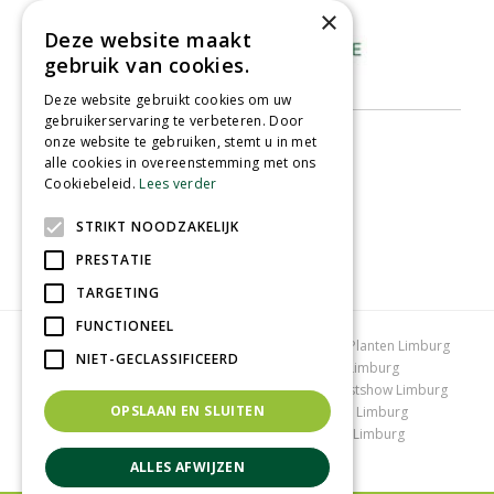
×
Deze website maakt
gebruik van cookies.
Deze website gebruikt cookies om uw
gebruikerservaring te verbeteren. Door
onze website te gebruiken, stemt u in met
alle cookies in overeenstemming met ons
Cookiebeleid.
Lees verder
STRIKT NOODZAKELIJK
PRESTATIE
TARGETING
FUNCTIONEEL
Tuincentrum Limburg
Koopzondag tuincentrum
Planten Limburg
NIET-GECLASSIFICEERD
Bomen en struiken Limburg
Tuinplanten Limburg
Tuincentrum Vlodrop
Gartencenter Vlodrop
Kerstshow Limburg
OPSLAAN EN SLUITEN
Kerstverlichting
Lemax huisjes
Vijvervissen Limburg
Graszoden kopen Limburg
Tuinmeubelen Limburg
Tuincentrum Roermond
ALLES AFWIJZEN