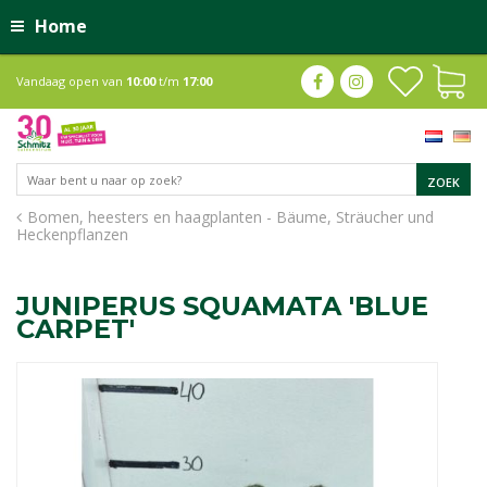
Home
Vandaag open van
10:00
t/m
17:00
Bomen, heesters en haagplanten - Bäume, Sträucher und
Heckenpflanzen
JUNIPERUS SQUAMATA 'BLUE
CARPET'