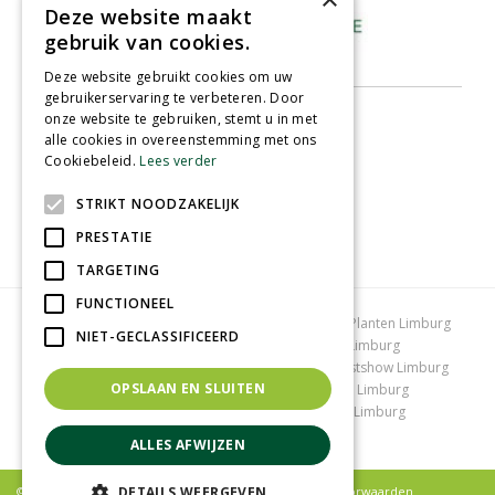
Deze website maakt
gebruik van cookies.
Deze website gebruikt cookies om uw
gebruikerservaring te verbeteren. Door
onze website te gebruiken, stemt u in met
alle cookies in overeenstemming met ons
Cookiebeleid.
Lees verder
STRIKT NOODZAKELIJK
PRESTATIE
TARGETING
FUNCTIONEEL
Tuincentrum Limburg
Koopzondag tuincentrum
Planten Limburg
NIET-GECLASSIFICEERD
Bomen en struiken Limburg
Tuinplanten Limburg
Tuincentrum Vlodrop
Gartencenter Vlodrop
Kerstshow Limburg
OPSLAAN EN SLUITEN
Kerstverlichting
Lemax huisjes
Vijvervissen Limburg
Graszoden kopen Limburg
Tuinmeubelen Limburg
Tuincentrum Roermond
ALLES AFWIJZEN
DETAILS WEERGEVEN
© Tuincentrum Schmitz |
Privacy policy
|
Algemene voorwaarden