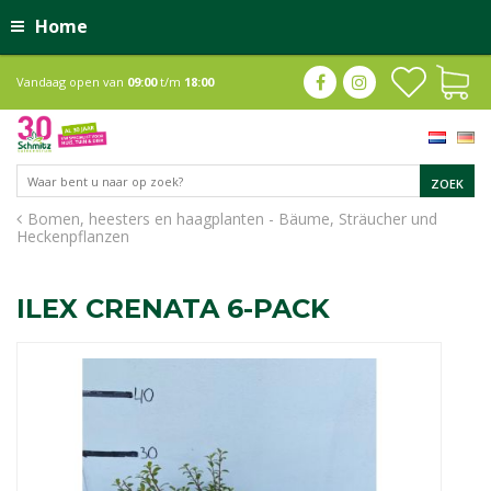
Home
Vandaag open van
09:00
t/m
18:00
Bomen, heesters en haagplanten - Bäume, Sträucher und
Heckenpflanzen
ILEX CRENATA 6-PACK