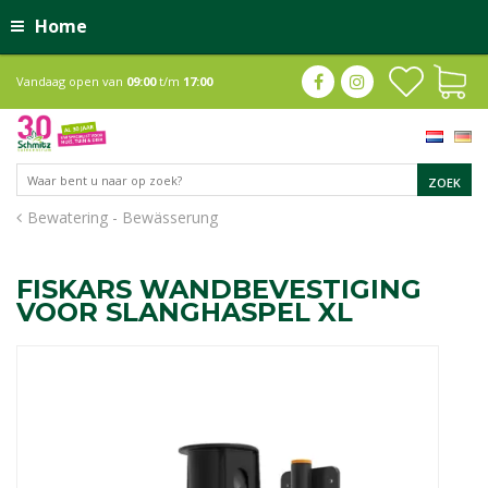
Home
Vandaag open van
09:00
t/m
17:00
Bewatering - Bewässerung
FISKARS WANDBEVESTIGING
VOOR SLANGHASPEL XL