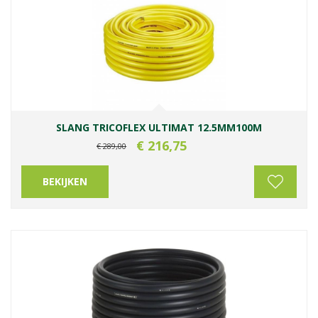
SLANG TRICOFLEX ULTIMAT 12.5MM100M
€
216
,
75
€
289
,
00
BEKIJKEN