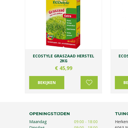
ECOSTYLE GRASZAAD HERSTEL
ECO
2KG
€
45
,
99
BEKIJKEN
BE
OPENINGSTIJDEN
TUIN
Maandag
09:00 - 18:00
Herken
Dinsdag
09:00 - 18:00
6063 N