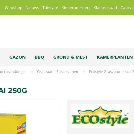
Webshop
Nieuws
Tuincafé
Kinderboerderij
Klantenkaart
Cadeau
S
GAZON
BBQ
GROND & MEST
KAMERPLANTEN
und rasendünger
>
Graszaad - Rasensamen
>
Ecostyle Graszaad-inzaai 
I 250G