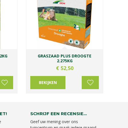
2KG
GRASZAAD PLUS DROOGTE
2.275KG
€
52
,
50
BEKIJKEN
ET!
SCHRIJF EEN RECENSIE...
e
Geef uw mening over ons
tuincentrum en maak iedere maand