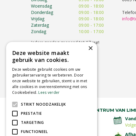
Woensdag
09:00 - 18:00
Donderdag
09:00 - 18:00
Telefo
Vrijdag
09:00 - 18:00
info@t
Zaterdag
09:00 - 17:00
Zondag
10:00 - 17:00
Iedere zondag geopend tot 17 uur!
×
Op feestdagen kunnen de
Deze website maakt
openingstijden afwijken!
gebruik van cookies.
Toon alle openingstijden
Deze website gebruikt cookies om uw
gebruikerservaring te verbeteren. Door
onze website te gebruiken, stemt u in met
alle cookies in overeenstemming met ons
Cookiebeleid.
Lees verder
STRIKT NOODZAKELIJK
RUIM 30 JAAR HÉT TUINCENTRUM VAN LIM
PRESTATIE
Lage verzendkosten
Vand
TARGETING
Volg
FUNCTIONEEL
Betaal veilig
Afha