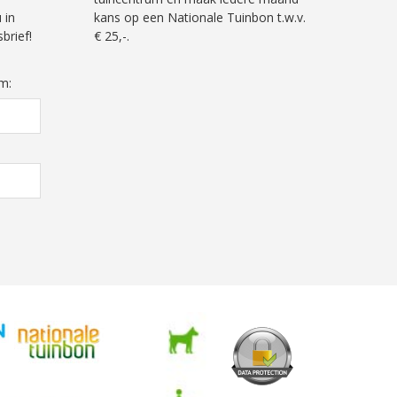
 in
kans op een Nationale Tuinbon t.w.v.
brief!
€ 25,-.
m: