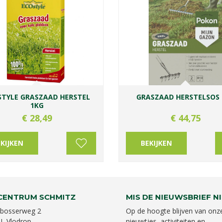
STYLE GRASZAAD HERSTEL
GRASZAAD HERSTELSOS 
1KG
€
28
,
49
€
44
,
75
KIJKEN
BEKIJKEN
CENTRUM SCHMITZ
MIS DE NIEUWSBRIEF NI
bosserweg 2
Op de hoogte blijven van onz
L Vlodrop
nieuwtjes, activiteiten en