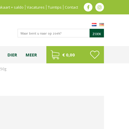
kaart + saldo
Vacatures
Tuintips
Contact
DIER
MEER
€ 0,00
250g