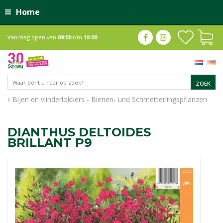
Home
Vandaag open van
09:00
t/m
18:00
Bijen en vlinderlokkers - Bienen- und Schmetterlingspflanzen
DIANTHUS DELTOIDES
BRILLANT P9