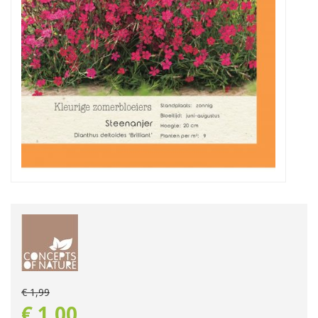
€
1
,
99
€
1
,
00