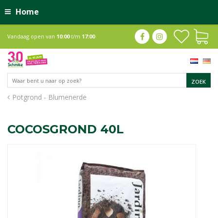
Home
Vandaag open van
10:00
t/m
17:00
Potgrond - Blumenerde
COCOSGROND 40L