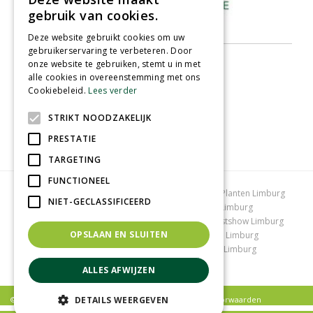
gebruik van cookies.
Deze website gebruikt cookies om uw
gebruikerservaring te verbeteren. Door
onze website te gebruiken, stemt u in met
alle cookies in overeenstemming met ons
Cookiebeleid.
Lees verder
STRIKT NOODZAKELIJK
PRESTATIE
TARGETING
FUNCTIONEEL
Tuincentrum Limburg
Koopzondag tuincentrum
Planten Limburg
NIET-GECLASSIFICEERD
Bomen en struiken Limburg
Tuinplanten Limburg
Tuincentrum Vlodrop
Gartencenter Vlodrop
Kerstshow Limburg
OPSLAAN EN SLUITEN
Kerstverlichting
Lemax huisjes
Vijvervissen Limburg
Graszoden kopen Limburg
Tuinmeubelen Limburg
Tuincentrum Roermond
ALLES AFWIJZEN
DETAILS WEERGEVEN
© Tuincentrum Schmitz |
Privacy policy
|
Algemene voorwaarden