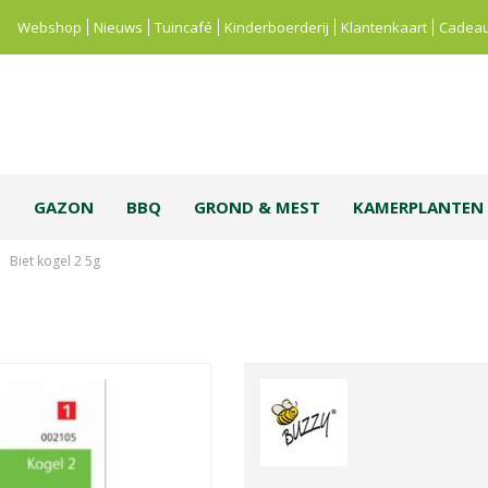
Webshop
Nieuws
Tuincafé
Kinderboerderij
Klantenkaart
Cadeau
S
GAZON
BBQ
GROND & MEST
KAMERPLANTEN
Biet kogel 2 5g