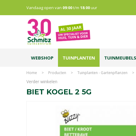
Vandaag open van
09:00
t/m
18:00
uur
WEBSHOP
TUINPLANTEN
TUINMEUBEL
Home
>
Producten
>
Tuinplanten - Gartenpflanzen
>
Verder winkelen
BIET KOGEL 2 5G