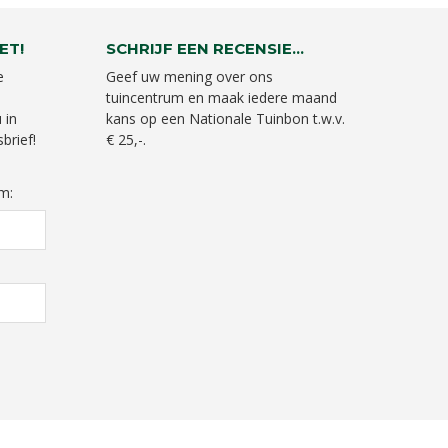
ET!
SCHRIJF EEN RECENSIE...
e
Geef uw mening over ons
tuincentrum en maak iedere maand
 in
kans op een Nationale Tuinbon t.w.v.
brief!
€ 25,-.
m: