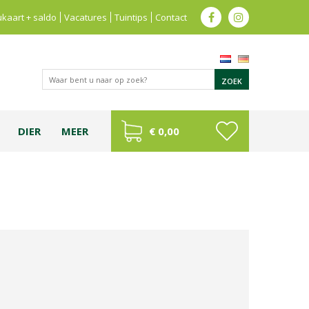
kaart + saldo
Vacatures
Tuintips
Contact
DIER
MEER
€ 0,00