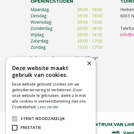
OPENINGSTIJDEN
TUIN
Maandag
09:00 - 18:00
Herken
Dinsdag
09:00 - 18:00
6063 N
Woensdag
09:00 - 18:00
Donderdag
09:00 - 18:00
Telefo
Vrijdag
09:00 - 18:00
info@t
Zaterdag
09:00 - 17:00
Zondag
10:00 - 17:00
Iedere zondag geopend tot 17 uur!
×
Op feestdagen kunnen de
Deze website maakt
openingstijden afwijken!
gebruik van cookies.
Toon alle openingstijden
Deze website gebruikt cookies om uw
gebruikerservaring te verbeteren. Door
onze website te gebruiken, stemt u in met
alle cookies in overeenstemming met ons
Cookiebeleid.
Lees verder
STRIKT NOODZAKELIJK
RUIM 30 JAAR HÉT TUINCENTRUM VAN LIM
PRESTATIE
Lage verzendkosten
Vand