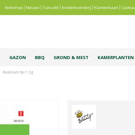
Webshop
Nieuws
Tuincafé
Kinderboerderij
Klantenkaart
Cadeau
S
GAZON
BBQ
GROND & MEST
KAMERPLANTEN
Basilicum fijn 1.5g