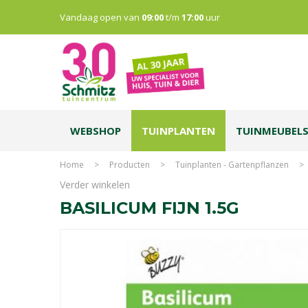
Vandaag open van
09:00
t/m
17:00
uur
WEBSHOP
TUINPLANTEN
TUINMEUBEL
Home
>
Producten
>
Tuinplanten - Gartenpflanzen
>
Verder winkelen
BASILICUM FIJN 1.5G