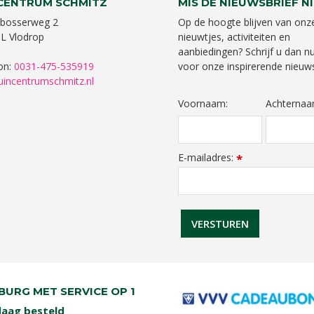
CENTRUM SCHMITZ
MIS DE NIEUWSBRIEF NI
bosserweg 2
Op de hoogte blijven van onz
L Vlodrop
nieuwtjes, activiteiten en
aanbiedingen? Schrijf u dan nu
on:
0031-475-535919
voor onze inspirerende nieuws
uincentrumschmitz.nl
Voornaam:
Achternaa
E-mailadres:
*
BURG MET SERVICE OP 1
aag besteld