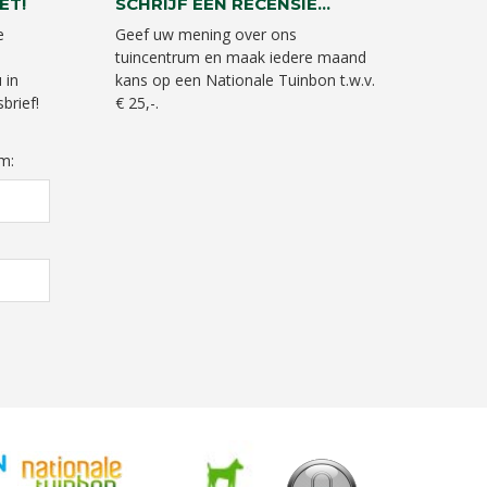
ET!
SCHRIJF EEN RECENSIE...
e
Geef uw mening over ons
tuincentrum en maak iedere maand
 in
kans op een Nationale Tuinbon t.w.v.
brief!
€ 25,-.
m: