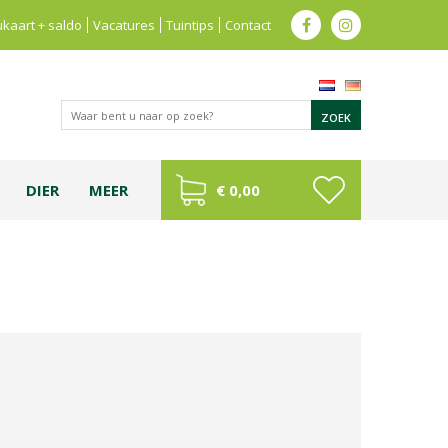
kaart + saldo
Vacatures
Tuintips
Contact
DIER
MEER
€ 0,00