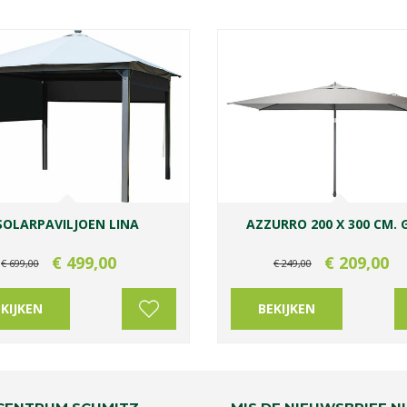
SOLARPAVILJOEN LINA
AZZURRO 200 X 300 CM. G
€
499
,
00
€
209
,
00
€
699
,
00
€
249
,
00
KIJKEN
BEKIJKEN