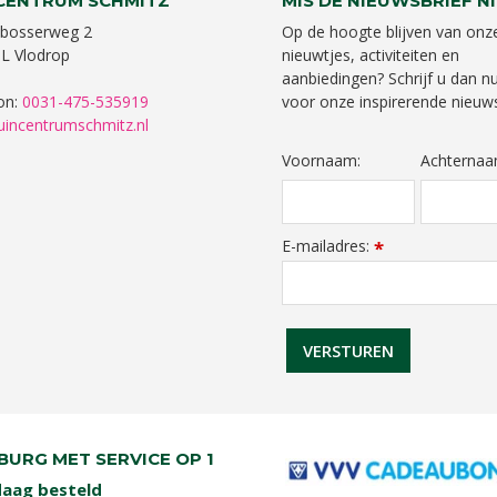
CENTRUM SCHMITZ
MIS DE NIEUWSBRIEF NI
bosserweg 2
Op de hoogte blijven van onz
L Vlodrop
nieuwtjes, activiteiten en
aanbiedingen? Schrijf u dan nu
on:
0031-475-535919
voor onze inspirerende nieuws
uincentrumschmitz.nl
Voornaam:
Achternaa
E-mailadres:
*
BURG MET SERVICE OP 1
aag besteld