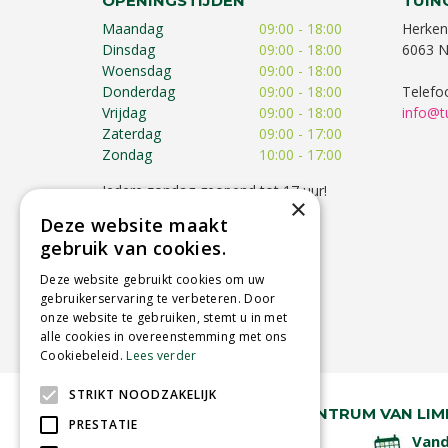
OPENINGSTIJDEN
TUIN
Maandag
09:00 - 18:00
Herken
Dinsdag
09:00 - 18:00
6063 N
Woensdag
09:00 - 18:00
Donderdag
09:00 - 18:00
Telefo
Vrijdag
09:00 - 18:00
info@t
Zaterdag
09:00 - 17:00
Zondag
10:00 - 17:00
Iedere zondag geopend tot 17 uur!
×
Op feestdagen kunnen de
Deze website maakt
openingstijden afwijken!
gebruik van cookies.
Toon alle openingstijden
Deze website gebruikt cookies om uw
gebruikerservaring te verbeteren. Door
onze website te gebruiken, stemt u in met
alle cookies in overeenstemming met ons
Cookiebeleid.
Lees verder
STRIKT NOODZAKELIJK
RUIM 30 JAAR HÉT TUINCENTRUM VAN LIM
PRESTATIE
Lage verzendkosten
Vand