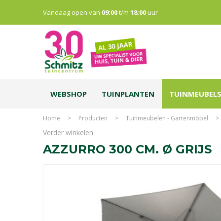
Vandaag open van
09:00
t/m
18:00
uur
WEBSHOP
TUINPLANTEN
TUINMEUBEL
Home
>
Producten
>
Tuinmeubelen - Gartenmöbel
>
Verder winkelen
AZZURRO 300 CM. Ø GRIJS