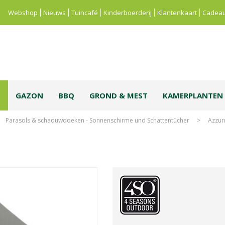
Webshop
Nieuws
Tuincafé
Kinderboerderij
Klantenkaart
Cadeau
S
GAZON
BBQ
GROND & MEST
KAMERPLANTEN
Parasols & schaduwdoeken - Sonnenschirme und Schattentücher
>
Azzur