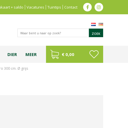
kaart + saldo
Vacatures
Tuintips
Contact
DIER
MEER
€ 0,00
ro 300 cm. Ø grijs