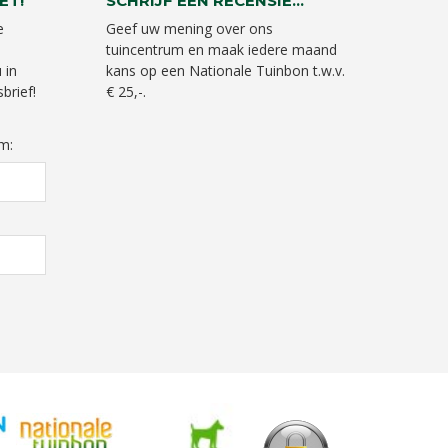
ET!
SCHRIJF EEN RECENSIE...
e
Geef uw mening over ons
tuincentrum en maak iedere maand
 in
kans op een Nationale Tuinbon t.w.v.
brief!
€ 25,-.
m: