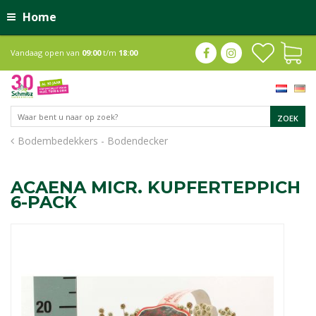
Home
Vandaag open van
09:00
t/m
18:00
Bodembedekkers - Bodendecker
ACAENA MICR. KUPFERTEPPICH
6-PACK