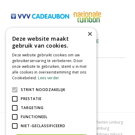
×
Deze website maakt
gebruik van cookies.
Deze website gebruikt cookies om uw
gebruikerservaring te verbeteren. Door
onze website te gebruiken, stemt u in met
alle cookies in overeenstemming met ons
Cookiebeleid.
Lees verder
STRIKT NOODZAKELIJK
PRESTATIE
TARGETING
FUNCTIONEEL
Tuincentrum Limburg
Koopzondag tuincentrum
Planten Limburg
NIET-GECLASSIFICEERD
Bomen en struiken Limburg
Tuinplanten Limburg
Tuincentrum Vlodrop
Gartencenter Vlodrop
Kerstshow Limburg