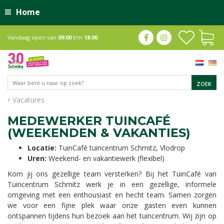
Home
Vandaag open van
09:00
t/m
18:00
Vacatures
MEDEWERKER TUINCAFÉ
(WEEKENDEN & VAKANTIES)
Locatie:
TuinCafé tuincentrum Schmitz, Vlodrop
Uren:
Weekend- en vakantiewerk (flexibel)
Kom jij ons gezellige team versterken? Bij het TuinCafé van
Tuincentrum Schmitz werk je in een gezellige, informele
omgeving met een enthousiast en hecht team. Samen zorgen
we voor een fijne plek waar onze gasten even kunnen
ontspannen tijdens hun bezoek aan het tuincentrum. Wij zijn op