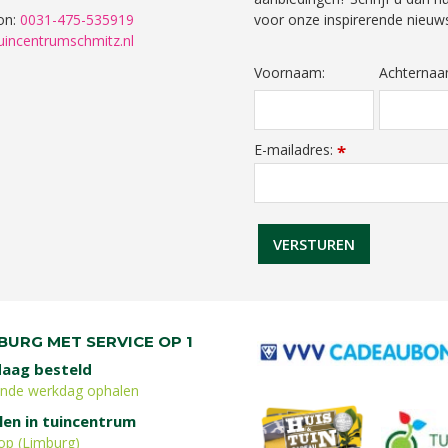
on:
0031-475-535919
voor onze inspirerende nieuws
uincentrumschmitz.nl
Voornaam:
Achternaa
E-mailadres:
*
BURG MET SERVICE OP 1
aag besteld
ende werkdag ophalen
len in tuincentrum
op (Limburg)