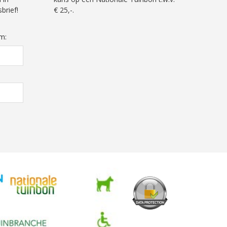
brief!
€ 25,-.
m: