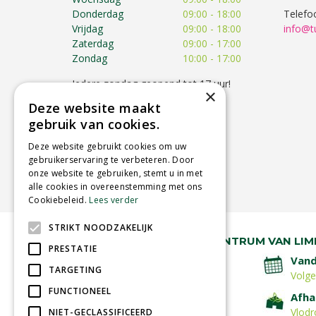
Donderdag
09:00 - 18:00
Telefo
Vrijdag
09:00 - 18:00
info@t
Zaterdag
09:00 - 17:00
Zondag
10:00 - 17:00
Iedere zondag geopend tot 17 uur!
×
Op feestdagen kunnen de
Deze website maakt
openingstijden afwijken!
gebruik van cookies.
Toon alle openingstijden
Deze website gebruikt cookies om uw
gebruikerservaring te verbeteren. Door
onze website te gebruiken, stemt u in met
alle cookies in overeenstemming met ons
Cookiebeleid.
Lees verder
STRIKT NOODZAKELIJK
RUIM 30 JAAR HÉT TUINCENTRUM VAN LIM
PRESTATIE
Lage verzendkosten
Vand
TARGETING
Volg
FUNCTIONEEL
Betaal veilig
Afha
met iDeal - Wero
Vlodr
NIET-GECLASSIFICEERD