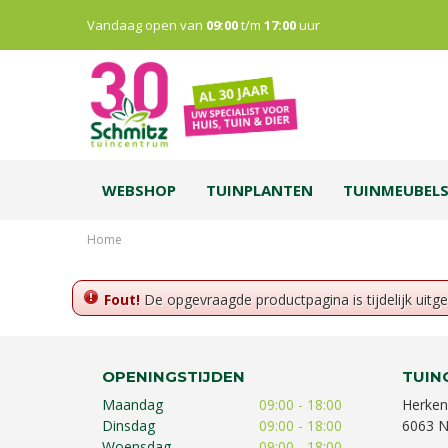
Vandaag open van
09:00
t/m
17:00
uur
WEBSHOP
TUINPLANTEN
TUINMEUBEL
Home
Fout!
De opgevraagde productpagina is tijdelijk uitg
OPENINGSTIJDEN
TUIN
Maandag
09:00 - 18:00
Herken
Dinsdag
09:00 - 18:00
6063 N
Woensdag
09:00 - 18:00