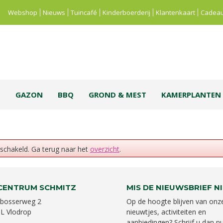
Webshop
Nieuws
Tuincafé
Kinderboerderij
Klantenkaart
Cadeau
S
GAZON
BBQ
GROND & MEST
KAMERPLANTEN
eschakeld. Ga terug naar het
overzicht
.
CENTRUM SCHMITZ
MIS DE NIEUWSBRIEF NI
bosserweg 2
Op de hoogte blijven van onz
L Vlodrop
nieuwtjes, activiteiten en
aanbiedingen? Schrijf u dan nu