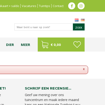
kaart + saldo
Vacatures
Tuintips
Contact
DIER
MEER
€ 0,00
x
ET!
SCHRIJF EEN RECENSIE...
e
Geef uw mening over ons
tuincentrum en maak iedere maand
 in
kans op een Nationale Tuinbon t.w.v.