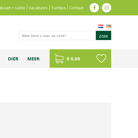
kaart + saldo
Vacatures
Tuintips
Contact
DIER
MEER
€ 0,00