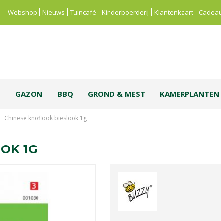
Webshop
Nieuws
Tuincafé
Kinderboerderij
Klantenkaart
Cadeau
S
GAZON
BBQ
GROND & MEST
KAMERPLANTEN
Chinese knoflook bieslook 1g
OK 1G