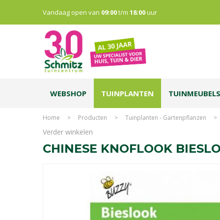
Vandaag open van
09:00
t/m
18:00
uur
WEBSHOP
TUINPLANTEN
TUINMEUBEL
Home
>
Producten
>
Tuinplanten - Gartenpflanzen
>
Verder winkelen
CHINESE KNOFLOOK BIESLO