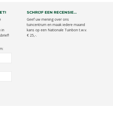
ET!
SCHRIJF EEN RECENSIE...
e
Geef uw mening over ons
tuincentrum en maak iedere maand
 in
kans op een Nationale Tuinbon t.w.v.
brief!
€ 25,-.
m: