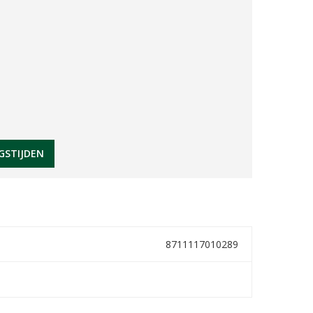
GSTIJDEN
8711117010289