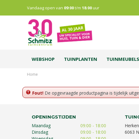
Vandaag open van
09:00
t/m
18:00
uur
WEBSHOP
TUINPLANTEN
TUINMEUBEL
Home
Fout!
De opgevraagde productpagina is tijdelijk uitg
OPENINGSTIJDEN
TUIN
Maandag
09:00 - 18:00
Herken
Dinsdag
09:00 - 18:00
6063 N
Woensdag
09:00 - 18:00