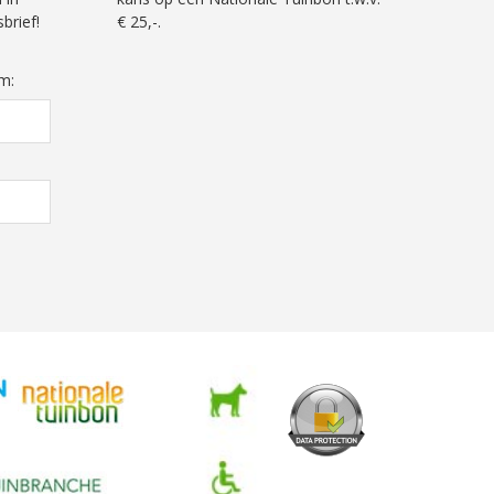
brief!
€ 25,-.
m: