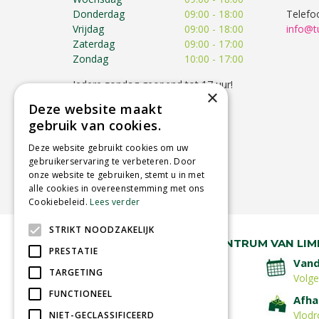
Donderdag
09:00 - 18:00
Telefo
Vrijdag
09:00 - 18:00
info@t
Zaterdag
09:00 - 17:00
Zondag
10:00 - 17:00
Iedere zondag geopend tot 17 uur!
×
Op feestdagen kunnen de
Deze website maakt
openingstijden afwijken!
gebruik van cookies.
Toon alle openingstijden
Deze website gebruikt cookies om uw
gebruikerservaring te verbeteren. Door
onze website te gebruiken, stemt u in met
alle cookies in overeenstemming met ons
Cookiebeleid.
Lees verder
STRIKT NOODZAKELIJK
RUIM 30 JAAR HÉT TUINCENTRUM VAN LIM
PRESTATIE
Lage verzendkosten
Vand
TARGETING
Volg
FUNCTIONEEL
Betaal veilig
Afha
met iDeal - Wero
Vlodr
NIET-GECLASSIFICEERD