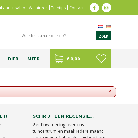
kaart + saldo
Vacatures
Tuintips
Contact
DIER
MEER
€ 0,00
x
ET!
SCHRIJF EEN RECENSIE...
e
Geef uw mening over ons
tuincentrum en maak iedere maand
 in
kans op een Nationale Tuinbon t.w.v.