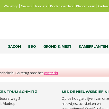
Webshop
Nieuws
Tuincafé
Kinderboerderij
Klantenkaart
Cadeau
S
GAZON
BBQ
GROND & MEST
KAMERPLANTEN
eschakeld. Ga terug naar het
overzicht
.
CENTRUM SCHMITZ
MIS DE NIEUWSBRIEF NI
bosserweg 2
Op de hoogte blijven van onz
L Vlodrop
nieuwtjes, activiteiten en
aanbiedingen? Schrijf u dan nu