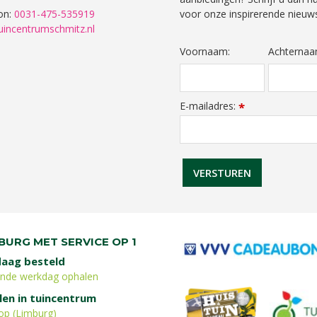
on:
0031-475-535919
voor onze inspirerende nieuws
uincentrumschmitz.nl
Voornaam:
Achternaa
E-mailadres:
*
BURG MET SERVICE OP 1
aag besteld
ende werkdag ophalen
len in tuincentrum
op (Limburg)